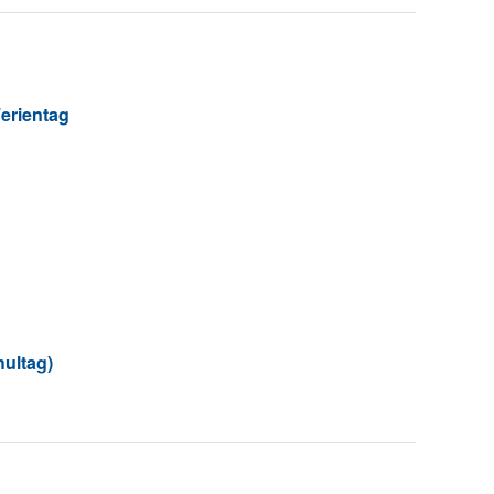
erientag
hultag)