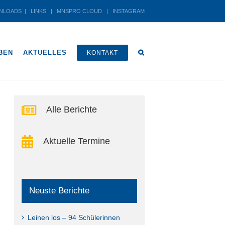
NLOADS
|
LINKS
|
MNSPRO CLOUD
|
INSTAGRAM
BEN
AKTUELLES
KONTAKT
Alle Berichte
Aktuelle Termine
altung
ltungen
Neuste Berichte
en-
ion
Leinen los – 94 Schülerinnen