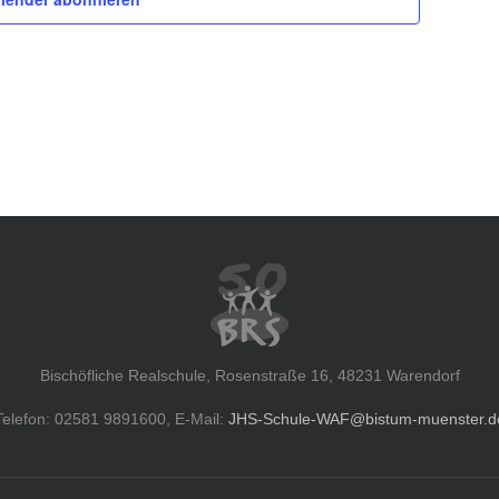
Bischöfliche Realschule, Rosenstraße 16, 48231 Warendorf
Telefon: 02581 9891600, E-Mail:
JHS-Schule-WAF@bistum-muenster.d