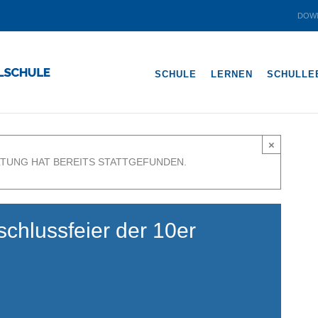
DOW
SCHULE
LERNEN
SCHULLE
×
LTUNG HAT BEREITS STATTGEFUNDEN.
chlussfeier der 10er